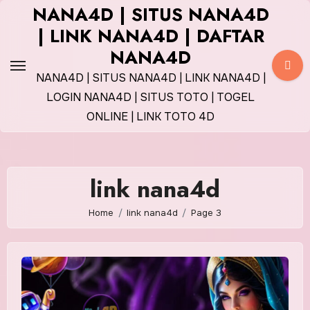
Skip
NANA4D | SITUS NANA4D
to
| LINK NANA4D | DAFTAR
content
NANA4D
NANA4D | SITUS NANA4D | LINK NANA4D |
LOGIN NANA4D | SITUS TOTO | TOGEL
ONLINE | LINK TOTO 4D
link nana4d
Home
link nana4d
Page 3