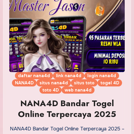
daftar nana4d
link nana4d
login nana4d
NANA4D
situs nana4d
situs toto
togel 4D
toto 4D
web nana4d
NANA4D Bandar Togel
Online Terpercaya 2025
NANA4D Bandar Togel Online Terpercaya 2025 –