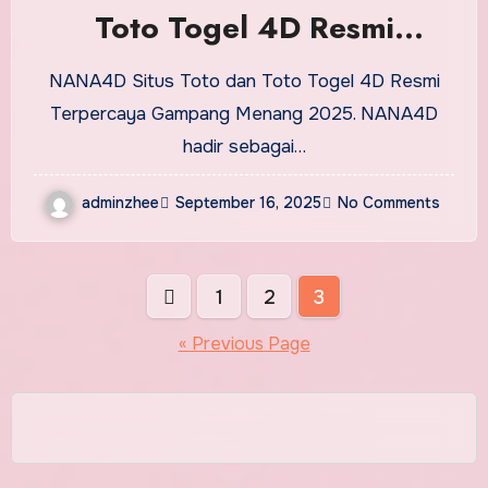
Toto Togel 4D Resmi
Terpercaya Gampang
NANA4D Situs Toto dan Toto Togel 4D Resmi
Menang 2025
Terpercaya Gampang Menang 2025. NANA4D
hadir sebagai…
adminzhee
September 16, 2025
No Comments
Posts
1
2
3
pagination
« Previous Page