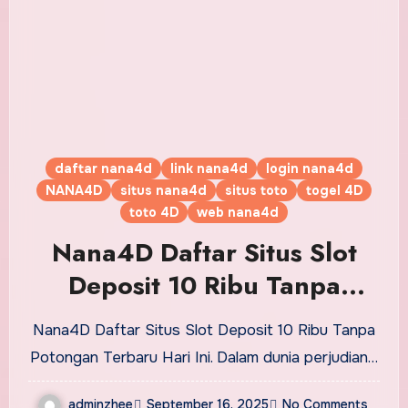
daftar nana4d
link nana4d
login nana4d
NANA4D
situs nana4d
situs toto
togel 4D
toto 4D
web nana4d
Nana4D Daftar Situs Slot
Deposit 10 Ribu Tanpa
Potongan Terbaru Hari Ini
Nana4D Daftar Situs Slot Deposit 10 Ribu Tanpa
Potongan Terbaru Hari Ini. Dalam dunia perjudian…
adminzhee
September 16, 2025
No Comments