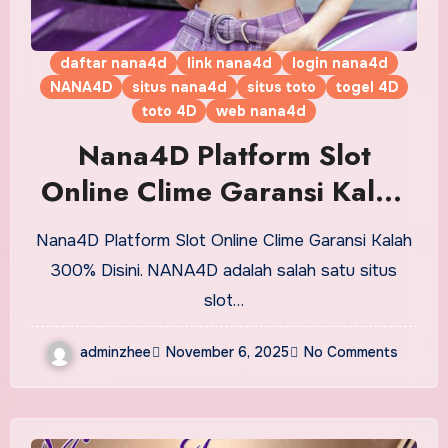
daftar nana4d
link nana4d
login nana4d
NANA4D
situs nana4d
situs toto
togel 4D
toto 4D
web nana4d
Nana4D Platform Slot
Online Clime Garansi Kalah
300% Disini
Nana4D Platform Slot Online Clime Garansi Kalah
300% Disini. NANA4D adalah salah satu situs
slot…
adminzhee
November 6, 2025
No Comments