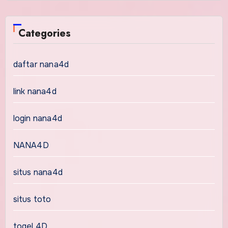
Categories
daftar nana4d
link nana4d
login nana4d
NANA4D
situs nana4d
situs toto
togel 4D