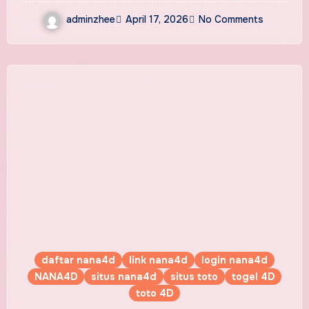
adminzhee
April 17, 2026
No Comments
daftar nana4d
link nana4d
login nana4d
NANA4D
situs nana4d
situs toto
togel 4D
toto 4D