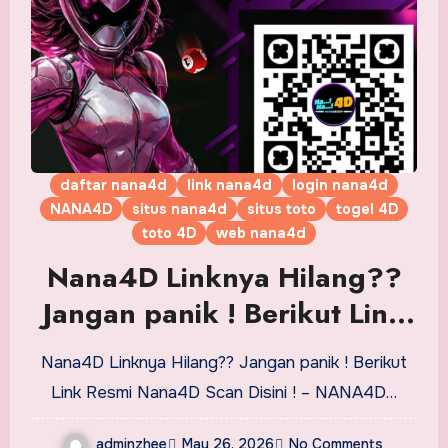
daftar nana4d
link nana4d
login nana4d
NANA4D
situs nana4d
situs toto
togel 4D
toto 4D
web nana4d
Nana4D Linknya Hilang??
Jangan panik ! Berikut Link
Resmi Nana4D Scan Disini !
Nana4D Linknya Hilang?? Jangan panik ! Berikut
Link Resmi Nana4D Scan Disini ! – NANA4D…
adminzhee
May 26, 2026
No Comments