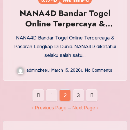
toto 4D
web nana4d
NANA4D Bandar Togel
Online Terpercaya &
Pasaran Lengkap Di Dunia
NANA4D Bandar Togel Online Terpercaya &
Pasaran Lengkap Di Dunia. NANA4D diketahui
selaku salah satu…
adminzhee
March 15, 2026
No Comments
Posts
1
2
3
pagination
« Previous Page
—
Next Page »