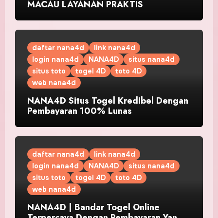
MACAU LAYANAN PRAKTIS
daftar nana4d
link nana4d
login nana4d
NANA4D
situs nana4d
situs toto
togel 4D
toto 4D
web nana4d
NANA4D Situs Togel Kredibel Dengan
Pembayaran 100% Lunas
daftar nana4d
link nana4d
login nana4d
NANA4D
situs nana4d
situs toto
togel 4D
toto 4D
web nana4d
NANA4D | Bandar Togel Online
Terpercaya Dengan Pembayaran Yang