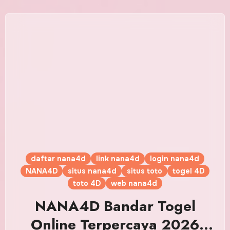
daftar nana4d
link nana4d
login nana4d
NANA4D
situs nana4d
situs toto
togel 4D
toto 4D
web nana4d
NANA4D Bandar Togel
Online Terpercaya 2026