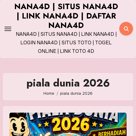
Skip
NANA4D | SITUS NANA4D
to
| LINK NANA4D | DAFTAR
content
NANA4D
NANA4D | SITUS NANA4D | LINK NANA4D |
LOGIN NANA4D | SITUS TOTO | TOGEL
ONLINE | LINK TOTO 4D
piala dunia 2026
Home
piala dunia 2026