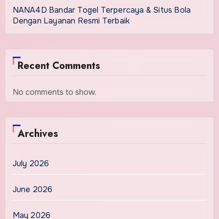
NANA4D Bandar Togel Terpercaya & Situs Bola
Dengan Layanan Resmi Terbaik
Recent Comments
No comments to show.
Archives
July 2026
June 2026
May 2026