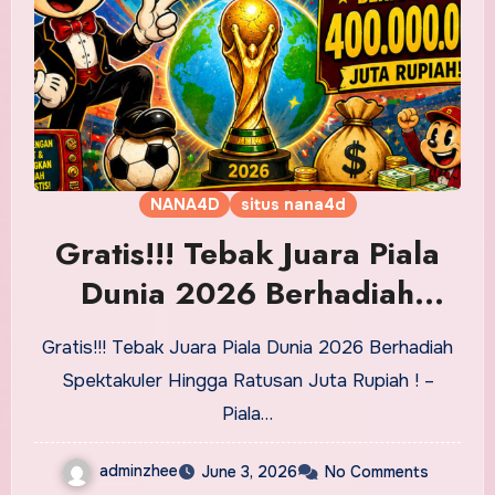
NANA4D
situs nana4d
Gratis!!! Tebak Juara Piala
Dunia 2026 Berhadiah
Spektakuler Hingga Ratusan
Gratis!!! Tebak Juara Piala Dunia 2026 Berhadiah
Juta Rupiah !
Spektakuler Hingga Ratusan Juta Rupiah ! –
Piala…
adminzhee
June 3, 2026
No Comments