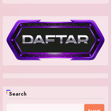
Search
Search