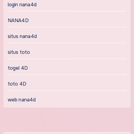
login nana4d
NANA4D
situs nana4d
situs toto
togel 4D
toto 4D
web nana4d