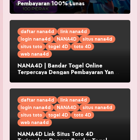
Pembayaran 100% Lunas
daftar nana4d
link nana4d
login nana4d
NANA4D
situs nana4d
situs toto
togel 4D
toto 4D
web nana4d
NANA4D | Bandar Togel Online
Terpercaya Dengan Pembayaran Yang
100% Dibayar Full
daftar nana4d
link nana4d
login nana4d
NANA4D
situs nana4d
situs toto
togel 4D
toto 4D
web nana4d
NANA4D Link Situs Toto 4D